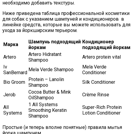
необходимо добавить текстуры.
Ниже приведена таблица профессиональной косметики
для собак с указанием шампуней и кондиционеров в
линейке средств, которые вы можете использовать для
ухода за йоркширским терьером.
Шампунь подходящий
Кондиционер
Марка
йоркам
подходящий йоркам
Аrtero Hidratant
Аrtero
Artero protein vital
Shampoo
Iv
Mela Verde
Mela Verde Shampoo
SanBernard
Conditioner
Protein – Lanolin
Bio Groom
Silk Conditioner
Shampoo
Cocoa Butter & Mink
Jerob
Crème Rinse
OilShampoo
1 All Systems
All
Super-Rich Protein
Smoothing Keratin
Systems
Lotion Conditioner
Shampoo
Простые (и теперь вполне понятные) правила мытья
йорка шампунем.