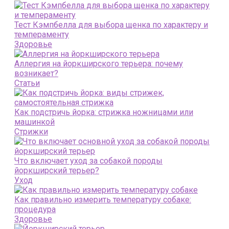
Тест Кэмпбелла для выбора щенка по характеру и
темпераменту
Здоровье
Аллергия на йоркширского терьера: почему
возникает?
Статьи
Как подстричь йорка: стрижка ножницами или
машинкой
Стрижки
Что включает уход за собакой породы
йоркширский терьер?
Уход
Как правильно измерить температуру собаке:
процедура
Здоровье